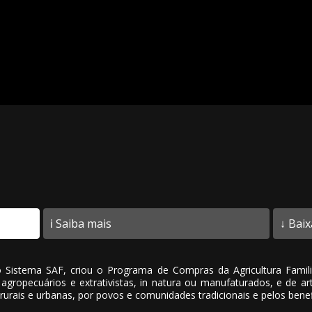
ℹ️ Saiba mais
↓ Baix
istema SAF, criou o Programa de Compras da Agricultura Familiar
 agropecuários e extrativistas, in natura ou manufaturados, e de a
rurais e urbanas, por povos e comunidades tradicionais e pelos benef