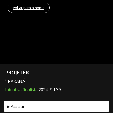
Voltar para a home
PROJETEK
𖡡 PARANÁ
Iniciativa finalista
2024 ᴴᴰ 1:39
▶ Assistir