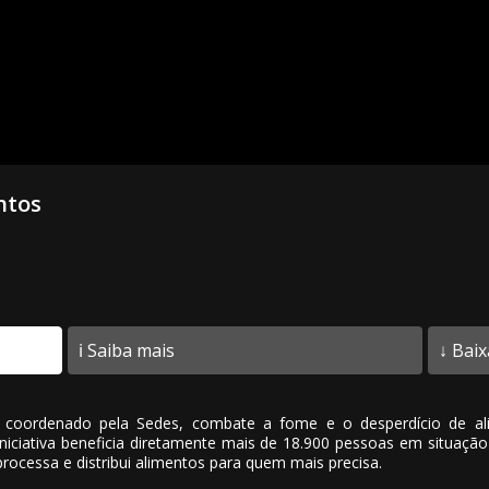
ntos
ℹ️ Saiba mais
↓ Baix
oordenado pela Sedes, combate a fome e o desperdício de alim
niciativa beneficia diretamente mais de 18.900 pessoas em situaçã
 processa e distribui alimentos para quem mais precisa.